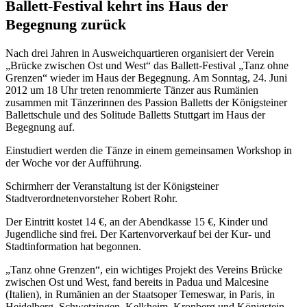
Ballett-Festival kehrt ins Haus der
Begegnung zurück
Nach drei Jahren in Ausweichquartieren organisiert der Verein
„Brücke zwischen Ost und West“ das Ballett-Festival „Tanz ohne
Grenzen“ wieder im Haus der Begegnung. Am Sonntag, 24. Juni
2012 um 18 Uhr treten renommierte Tänzer aus Rumänien
zusammen mit Tänzerinnen des Passion Balletts der Königsteiner
Ballettschule und des Solitude Balletts Stuttgart im Haus der
Begegnung auf.
Einstudiert werden die Tänze in einem gemeinsamen Workshop in
der Woche vor der Aufführung.
Schirmherr der Veranstaltung ist der Königsteiner
Stadtverordnetenvorsteher Robert Rohr.
Der Eintritt kostet 14 €, an der Abendkasse 15 €, Kinder und
Jugendliche sind frei. Der Kartenvorverkauf bei der Kur- und
Stadtinformation hat begonnen.
„Tanz ohne Grenzen“, ein wichtiges Projekt des Vereins Brücke
zwischen Ost und West, fand bereits in Padua und Malcesine
(Italien), in Rumänien an der Staatsoper Temeswar, in Paris, in
Heidelberg, Schwetzingen, Kelkheim, Kronberg und Königstein