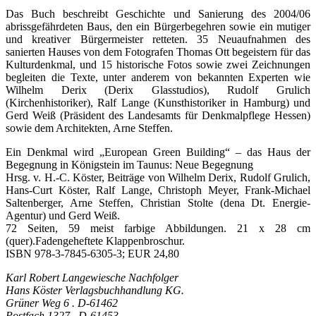
Das Buch beschreibt Geschichte und Sanierung des 2004/06
abrissgefährdeten Baus, den ein Bürgerbegehren sowie ein mutiger
und kreativer Bürgermeister retteten. 35 Neuaufnahmen des
sanierten Hauses von dem Fotografen Thomas Ott begeistern für das
Kulturdenkmal, und 15 historische Fotos sowie zwei Zeichnungen
begleiten die Texte, unter anderem von bekannten Experten wie
Wilhelm Derix (Derix Glasstudios), Rudolf Grulich
(Kirchenhistoriker), Ralf Lange (Kunsthistoriker in Hamburg) und
Gerd Weiß (Präsident des Landesamts für Denkmalpflege Hessen)
sowie dem Architekten, Arne Steffen.
Ein Denkmal wird „European Green Building“ – das Haus der
Begegnung in Königstein im Taunus: Neue Begegnung
Hrsg. v. H.-C. Köster, Beiträge von Wilhelm Derix, Rudolf Grulich,
Hans-Curt Köster, Ralf Lange, Christoph Meyer, Frank-Michael
Saltenberger, Arne Steffen, Christian Stolte (dena Dt. Energie-
Agentur) und Gerd Weiß.
72 Seiten, 59 meist farbige Abbildungen. 21 x 28 cm
(quer).Fadengeheftete Klappenbroschur.
ISBN 978-3-7845-6305-3; EUR 24,80
Karl Robert Langewiesche Nachfolger
Hans Köster Verlagsbuchhandlung KG.
Grüner Weg 6 . D-61462
Postfach 1327 . D-61453