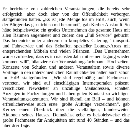
Er berichtete von zahlreichen Veranstaltungen, die bereits sehr
erfolgreich, aber doch eher von der Öffentlichkeit verborgen
stattgefunden hätten. „Es ist jede Menge los im HdB, auch, wenn
der Bürger das gar nicht so mit bekommt“, gab Kerber Auskunft. So
hätte beispielsweise ein großes Unternehmen das gesamte Haus mit
allen Räumen angemietet und zudem den „Full-Service“ gebucht.
Das bedeutete unter anderem ein komplettes Catering, Transport-
und Fahrservice und das Schaffen spezieller Lounge-Areas mit
entsprechenden Möbeln und vielen Pflanzen. „Das Unternehmen
war so zufrieden, dass es im nächsten Jahr mit seiner Tagung wieder
kommen will“, bilanzierte der Veranstaltungsfachmann. Hochzeiten,
Konzerte von Schulen und anderen Veranstaltern sowie diverse
Vorträge in den unterschiedlichen Räumlichkeiten hätten auch schon
im HdB stattgefunden. „Wir sind regelmäßig auf Fachmessen
vertreten, wir sind auf einschlägigen Internetportalen präsent,
verschicken Newsletter an unzählige Mailadressen, schalten
Anzeigen in Fachzeitungen und haben guten Kontakt zu wichtigen
Veranstaltungsagenturen. Wir sind überall am Ball – und können
erfreulicherweise auch erste, große Aufträge verzeichnen“, gab
Kerber einen Überblick über die vielfältigen, bundesweiten
Aktionen seines Hauses. Demnächst gebe es beispielsweise eine
große Fachmesse für Antiquitäten mit rund 40 Ständen – und das
über drei Tage.