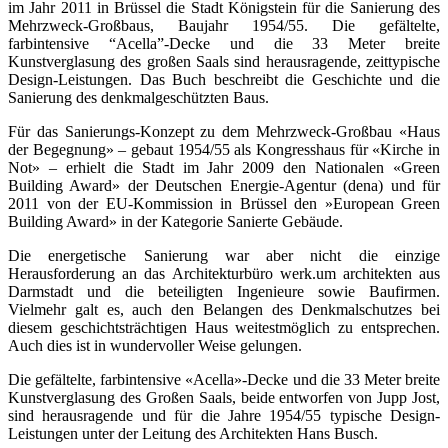
im Jahr 2011 in Brüssel die Stadt Königstein für die Sanierung des
Mehrzweck-Großbaus, Baujahr 1954/55. Die gefältelte,
farbintensive “Acella”-Decke und die 33 Meter breite
Kunstverglasung des großen Saals sind herausragende, zeittypische
Design-Leistungen. Das Buch beschreibt die Geschichte und die
Sanierung des denkmalgeschützten Baus.
Für das Sanierungs-Konzept zu dem Mehrzweck-Großbau «Haus
der Begegnung» – gebaut 1954/55 als Kongresshaus für «Kirche in
Not» – erhielt die Stadt im Jahr 2009 den Nationalen «Green
Building Award» der Deutschen Energie-Agentur (dena) und für
2011 von der EU-Kommission in Brüssel den »European Green
Building Award» in der Kategorie Sanierte Gebäude.
Die energetische Sanierung war aber nicht die einzige
Herausforderung an das Architekturbüro werk.um architekten aus
Darmstadt und die beteiligten Ingenieure sowie Baufirmen.
Vielmehr galt es, auch den Belangen des Denkmalschutzes bei
diesem geschichtsträchtigen Haus weitestmöglich zu entsprechen.
Auch dies ist in wundervoller Weise gelungen.
Die gefältelte, farbintensive «Acella»-Decke und die 33 Meter breite
Kunstverglasung des Großen Saals, beide entworfen von Jupp Jost,
sind herausragende und für die Jahre 1954/55 typische Design-
Leistungen unter der Leitung des Architekten Hans Busch.