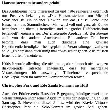
Hausmeisterteam besonders gelobt
Das Auditorium hörte interessiert zu und hatte seinerseits eigentlich
nur Positives beizutragen. „Das Hausmeisterteam um Michael
Schleicher ist ein solcher Gewinn für das Haus“, lobte eine
Besucherin des Stammtisches. „Man wird voll und ganz als Kunde
betrachtet und überaus freundlich und mit großer Hilfsbereitschaft
behandelt“, ergänzte sie. Der ansetzende Applaus gab Bestätigung
auch von den anderen Anwesenden. Ein anderer Teilnehmer
betonte, dass man auch durchaus eine gewisse
Experimentierfreudigkeit bei geplanten Veranstaltungen zulassen
solle. „Es darf dann auch ruhig mal etwas schief gehen. Alle müssen
lernen dürfen.“, meinte er.
Kritisch wurde allerdings die nicht neue, aber dennoch nicht weg zu
diskutierende Tatsache angemerkt, dass für mehrtägige
Veranstaltungen für auswärtige Teilnehmer entsprechende
Hotelkapazitäten im mittleren Komfortbereich fehlten.
Christopher Park und Edo Zanki kommen ins HdB
Auch der Förderverein Haus der Begegnung kündigte zwei neue
Veranstaltungen unter seiner Ägide im Haus der Begegnung an. Am
Samstag, 3. November dieses Jahres, wird der Klavier-Virtuose
Christopher Park ein Solo-Konzert im großen Saal geben.