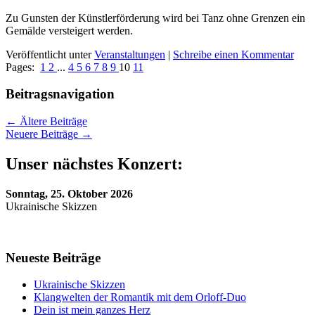
Zu Gunsten der Künstlerförderung wird bei Tanz ohne Grenzen ein
Gemälde versteigert werden.
Veröffentlicht unter
Veranstaltungen
|
Schreibe einen Kommentar
Pages:
1
2
...
4
5
6
7
8
9
10
11
Beitragsnavigation
←
Ältere Beiträge
Neuere Beiträge
→
Unser nächstes Konzert:
Sonntag, 25. Oktober 2026
Ukrainische Skizzen
Neueste Beiträge
Ukrainische Skizzen
Klangwelten der Romantik mit dem Orloff-Duo
Dein ist mein ganzes Herz