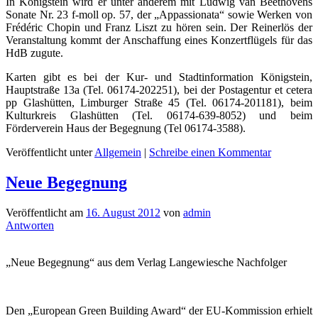
In Königstein wird er unter anderem mit Ludwig van Beethovens
Sonate Nr. 23 f-moll op. 57, der „Appassionata“ sowie Werken von
Frédéric Chopin und Franz Liszt zu hören sein. Der Reinerlös der
Veranstaltung kommt der Anschaffung eines Konzertflügels für das
HdB zugute.
Karten gibt es bei der Kur- und Stadtinformation Königstein,
Hauptstraße 13a (Tel. 06174-202251), bei der Postagentur et cetera
pp Glashütten, Limburger Straße 45 (Tel. 06174-201181), beim
Kulturkreis Glashütten (Tel. 06174-639-8052) und beim
Förderverein Haus der Begegnung (Tel 06174-3588).
Veröffentlicht unter
Allgemein
|
Schreibe einen Kommentar
Neue Begegnung
Veröffentlicht am
16. August 2012
von
admin
Antworten
„Neue Begegnung“ aus dem Verlag Langewiesche Nachfolger
Den „European Green Building Award“ der EU-Kommission erhielt