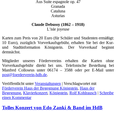
Aus Suite espagnole op. 47
Granada
Cataluna
Asturias
Claude Debussy (1862 – 1918)
L’isle joyeuse
Karten zum Preis von 20 Euro (für Schüler und Studenten ermäßigt:
10 Euro), zuzüglich Vorverkaufsgebühr, erhalten Sie bei der Kur-
und Stadtinformation Königstein. Der Vorverkauf beginnt
demnächst.
Mitglieder unseres Fördervereins erhalten die Karten ohne
Vorverkaufsgebühr direkt bei uns. Telefonische Bestellung bei
Manfred Colloseus unter 06174 – 3588 oder per E-Mail unter
post@foerderverein-hdb.de
.
Veröffentlicht unter
Veranstaltungen
|
Verschlagwortet mit
Förderverein Haus der Begegnung Königstein
,
Haus der
Begegnung
,
Klavierkonzert
,
Königstein
,
Rolf Kohlrausch
|
Schreibe
einen Kommentar
Tolles Konzert von Edo Zanki & Band im HdB