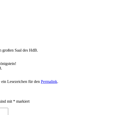
m großen Saal des HdB.
önigstein!
3.
e ein Lesezeichen für den
Permalink
.
sind mit
*
markiert