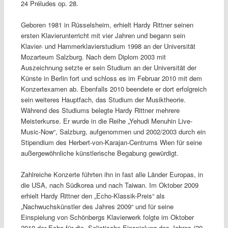
24 Préludes op. 28.
Geboren 1981 in Rüsselsheim, erhielt Hardy Rittner seinen
ersten Klavierunterricht mit vier Jahren und begann sein
Klavier- und Hammerklavierstudium 1998 an der Universität
Mozarteum Salzburg. Nach dem Diplom 2003 mit
Auszeichnung setzte er sein Studium an der Universität der
Künste in Berlin fort und schloss es im Februar 2010 mit dem
Konzertexamen ab. Ebenfalls 2010 beendete er dort erfolgreich
sein weiteres Hauptfach, das Studium der Musiktheorie.
Während des Studiums belegte Hardy Rittner mehrere
Meisterkurse. Er wurde in die Reihe „Yehudi Menuhin Live-
Music-Now“, Salzburg, aufgenommen und 2002/2003 durch ein
Stipendium des Herbert-von-Karajan-Centrums Wien für seine
außergewöhnliche künstlerische Begabung gewürdigt.
Zahlreiche Konzerte führten ihn in fast alle Länder Europas, in
die USA, nach Südkorea und nach Taiwan. Im Oktober 2009
erhielt Hardy Rittner den „Echo-Klassik-Preis“ als
„Nachwuchskünstler des Jahres 2009“ und für seine
Einspielung von Schönbergs Klavierwerk folgte im Oktober
2010 der Echo für die „Solistische Einspielung des Jahres (20.