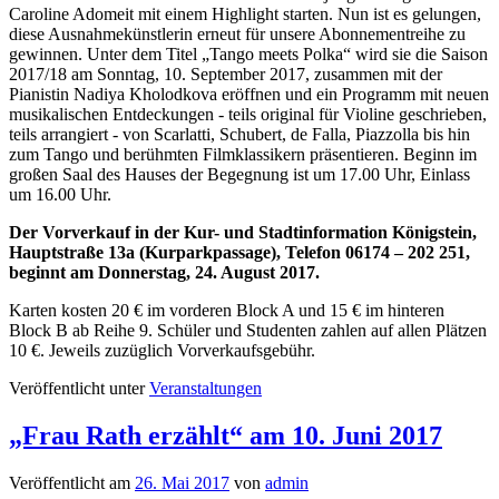
Caroline Adomeit mit einem Highlight starten. Nun ist es gelungen,
diese Ausnahmekünstlerin erneut für unsere Abonnementreihe zu
gewinnen. Unter dem Titel „Tango meets Polka“ wird sie die Saison
2017/18 am Sonntag, 10. September 2017, zusammen mit der
Pianistin Nadiya Kholodkova eröffnen und ein Programm mit neuen
musikalischen Entdeckungen ‑ teils original für Violine geschrieben,
teils arrangiert ‑ von Scarlatti, Schubert, de Falla, Piazzolla bis hin
zum Tango und berühmten Filmklassikern präsentieren. Beginn im
großen Saal des Hauses der Begegnung ist um 17.00 Uhr, Einlass
um 16.00 Uhr.
Der Vorverkauf in der Kur- und Stadtinformation Königstein,
Hauptstraße 13a (Kurparkpassage), Telefon 06174 – 202 251,
beginnt am Donnerstag, 24. August 2017.
Karten kosten 20 € im vorderen Block A und 15 € im hinteren
Block B ab Reihe 9. Schüler und Studenten zahlen auf allen Plätzen
10 €. Jeweils zuzüglich Vorverkaufsgebühr.
Veröffentlicht unter
Veranstaltungen
„Frau Rath erzählt“ am 10. Juni 2017
Veröffentlicht am
26. Mai 2017
von
admin