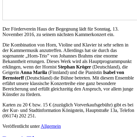
Der Förderverein Haus der Begegnung lädt für Sonntag, 13.
November 2016, zu seinem nächsten Kammerkonzert ein.
Die Kombination von Horn, Violine und Klavier ist sehr selten in
der Kammermusik anzutreffen. Allerdings hat sie durch das
sogenannte „Horn-Trio” von Johannes Brahms eine enorme
Bekanntheit errungen. Dieses Werk wird als Hauptprogrammpunkt
erklingen, wenn der Hornist
Stephan Kröger
(Deutschland), die
Geigerin
Anna Marila
(Finnland) und die Pianistin
Isabel von
Bernstorff
(Deutschland) die Bühne betreten. Mit diesem Ensemble
erfährt unsere klassische Konzertreihe eine ganz besondere
Bereicherung und erfüllt gleichzeitig den Anspruch, vor allem junge
Künstler zu fördern.
Karten zu 20 € bzw. 15 € (zuzüglich Vorverkaufsgebühr) gibt es bei
der Kur- und Stadtinformation Königstein, Hauptstraße 13a, Telefon
(06174) 202 251.
Veröffentlicht unter
Allgemein