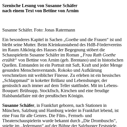
Szenische Lesung von Susanne Schäfer
nach einem Text von Bettine von Arnim
Susanne Schäfer. Foto: Jonas Ratermann
Ein besonderes Kapitel in Sachen „Goethe und die Frauen“ ist und
bleibt seine Mutter. Beim Kleinkunstabend des HdB-Fördervereins
im Raum Altkönig des Hauses der Begegnung stöbert die
Schauspielerin Susanne Schäfer im Roman
„Frau Rath Goethe
erzählt“
von Bettine von Arnim (geb. Brentano) und in historischen
Quellen. Entstanden ist ein Portrait mit Saft, Kraft und jeder Menge
gesunden Menschenverstands. Rokoko und Aufklärung
verschmelzen mit weiblicher Finesse. Zu erleben ist ein hessisches
„Schlappmaul“ in koketter Brillanz und Lebenshunger, der
genüsslich auch immer auf dem Teller stattfindet. Mit im Lebens-
Bouquet: Brühsupp, Stockfisch, Kirschen und eine freudige
Halsbandaffaire mit der preußischen Königin.
Susanne Schäfer
, in Frankfurt geboren, nach Stationen in
München, Salzburg und Hamburg wieder in Frankfurt lebend, ist
eine Frau für alle Genres. Die Film-, Fernseh- und
Theaterschauspielerin wurde bekannt durch „D
ie Drombuschs“,
spielte im „Jedermann“ auf der Bühne der Salzburger Festspiele,