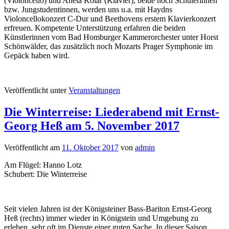
(Violoncello) und Aneta Kolar (Klavier), beide noch Schülerinnen
bzw. Jungstudentinnen, werden uns u.a. mit Haydns
Violoncellokonzert C-Dur und Beethovens erstem Klavierkonzert
erfreuen. Kompetente Unterstützung erfahren die beiden
Künstlerinnen vom Bad Homburger Kammerorchester unter Horst
Schönwälder, das zusätzlich noch Mozarts Prager Symphonie im
Gepäck haben wird.
Veröffentlicht unter
Veranstaltungen
Die Winterreise: Liederabend mit Ernst-
Georg Heß am 5. November 2017
Veröffentlicht am
11. Oktober 2017
von
admin
Am Flügel: Hanno Lotz
Schubert: Die Winterreise
Seit vielen Jahren ist der Königsteiner Bass-Bariton Ernst-Georg
Heß (rechts) immer wieder in Königstein und Umgebung zu
erleben, sehr oft im Dienste einer guten Sache. In dieser Saison