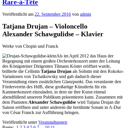
Rare-à-Tête
Veröffentlicht am
22. September 2016
von
admin
Tatjana Drujan – Violoncello
Alexander Schawgulidse – Klavier
Werke von Chopin und Franck
Als im April 2012 das Haus der
Begegnung mit einem großen Orchesterkonzert unter der Leitung
des Königsteiner Dirigenten Tilmann Köster eröffnet wurde,
brillierte die Cellistin
Tatjana Drujan
als Solistin mit den Rokoko-
Variationen von Tschaikowsky und gab dadurch dieser
Veranstaltung einen zusätzlichen Glanzpunkt. Das veranlasste den
Förderverein des HdB, diese großartige Künstlerin für ein
Kammerkonzert einzuladen, in dem sie ihre Kunst einmal
abendfüllend unserem Publikum präsentieren kann. Zusammen mit
dem Pianisten
Alexander
Schawgulidse
wird Tatjana Drujan die
Saison eröffnen und unter anderem die berühmte Sonate in A-Dur
von César Franck zur Aufführung bringen.
Veröffentlicht unter
Veranstaltungen
Pages:
1
2
3
4
5
6
7
...
10
11