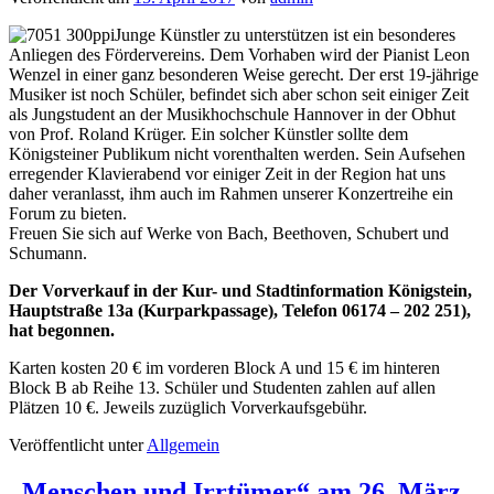
Junge Künstler zu unterstützen ist ein besonderes
Anliegen des Fördervereins. Dem Vorhaben wird der Pianist Leon
Wenzel in einer ganz besonderen Weise gerecht. Der erst 19-jährige
Musiker ist noch Schüler, befindet sich aber schon seit einiger Zeit
als Jungstudent an der Musikhochschule Hannover in der Obhut
von Prof. Roland Krüger. Ein solcher Künstler sollte dem
Königsteiner Publikum nicht vorenthalten werden. Sein Aufsehen
erregender Klavierabend vor einiger Zeit in der Region hat uns
daher veranlasst, ihm auch im Rahmen unserer Konzertreihe ein
Forum zu bieten.
Freuen Sie sich auf Werke von Bach, Beethoven, Schubert und
Schumann.
Der Vorverkauf in der Kur- und Stadtinformation Königstein,
Hauptstraße 13a (Kurparkpassage), Telefon 06174 – 202 251),
hat begonnen.
Karten kosten 20 € im vorderen Block A und 15 € im hinteren
Block B ab Reihe 13. Schüler und Studenten zahlen auf allen
Plätzen 10 €. Jeweils zuzüglich Vorverkaufsgebühr.
Veröffentlicht unter
Allgemein
„Menschen und Irrtümer“ am 26. März