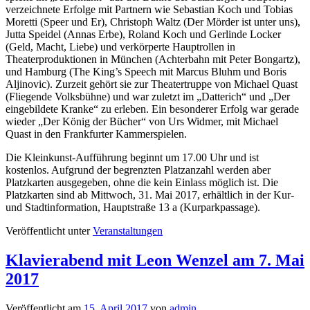
verzeichnete Erfolge mit Partnern wie Sebastian Koch und Tobias
Moretti (Speer und Er), Christoph Waltz (Der Mörder ist unter uns),
Jutta Speidel (Annas Erbe), Roland Koch und Gerlinde Locker
(Geld, Macht, Liebe) und verkörperte Hauptrollen in
Theaterproduktionen in München (Achterbahn mit Peter Bongartz),
und Hamburg (The King’s Speech mit Marcus Bluhm und Boris
Aljinovic). Zurzeit gehört sie zur Theatertruppe von Michael Quast
(Fliegende Volksbühne) und war zuletzt im „Datterich“ und „Der
eingebildete Kranke“ zu erleben. Ein besonderer Erfolg war gerade
wieder „Der König der Bücher“ von Urs Widmer, mit Michael
Quast in den Frankfurter Kammerspielen.
Die Kleinkunst-Aufführung beginnt um 17.00 Uhr und ist
kostenlos. Aufgrund der begrenzten Platzanzahl werden aber
Platzkarten ausgegeben, ohne die kein Einlass möglich ist. Die
Platzkarten sind ab Mittwoch, 31. Mai 2017, erhältlich in der Kur-
und Stadtinformation, Hauptstraße 13 a (Kurparkpassage).
Veröffentlicht unter
Veranstaltungen
Klavierabend mit Leon Wenzel am 7. Mai
2017
Veröffentlicht am
15. April 2017
von
admin