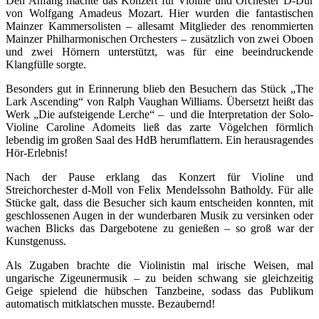
Den Anfang machte das Konzert für Violine und Orchester D-Dur
von Wolfgang Amadeus Mozart. Hier wurden die fantastischen
Mainzer Kammersolisten – allesamt Mitglieder des renommierten
Mainzer Philharmonischen Orchesters – zusätzlich von zwei Oboen
und zwei Hörnern unterstützt, was für eine beeindruckende
Klangfülle sorgte.
Besonders gut in Erinnerung blieb den Besuchern das Stück „The
Lark Ascending“ von Ralph Vaughan Williams. Übersetzt heißt das
Werk „Die aufsteigende Lerche“ – und die Interpretation der Solo-
Violine Caroline Adomeits ließ das zarte Vögelchen förmlich
lebendig im großen Saal des HdB herumflattern. Ein herausragendes
Hör-Erlebnis!
Nach der Pause erklang das Konzert für Violine und
Streichorchester d-Moll von Felix Mendelssohn Batholdy. Für alle
Stücke galt, dass die Besucher sich kaum entscheiden konnten, mit
geschlossenen Augen in der wunderbaren Musik zu versinken oder
wachen Blicks das Dargebotene zu genießen – so groß war der
Kunstgenuss.
Als Zugaben brachte die Violinistin mal irische Weisen, mal
ungarische Zigeunermusik – zu beiden schwang sie gleichzeitig
Geige spielend die hübschen Tanzbeine, sodass das Publikum
automatisch mitklatschen musste. Bezaubernd!