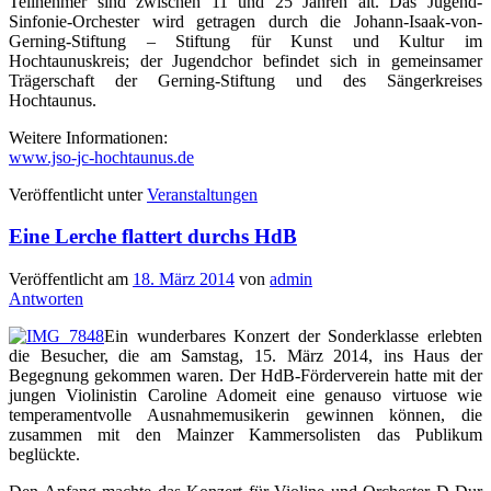
Teilnehmer sind zwischen 11 und 25 Jahren alt. Das Jugend-
Sinfonie-Orchester wird getragen durch die Johann-Isaak-von-
Gerning-Stiftung – Stiftung für Kunst und Kultur im
Hochtaunuskreis; der Jugendchor befindet sich in gemeinsamer
Trägerschaft der Gerning-Stiftung und des Sängerkreises
Hochtaunus.
Weitere Informationen:
www.jso-jc-hochtaunus.de
Veröffentlicht unter
Veranstaltungen
Eine Lerche flattert durchs HdB
Veröffentlicht am
18. März 2014
von
admin
Antworten
Ein wunderbares Konzert der Sonderklasse erlebten
die Besucher, die am Samstag, 15. März 2014, ins Haus der
Begegnung gekommen waren. Der HdB-Förderverein hatte mit der
jungen Violinistin Caroline Adomeit eine genauso virtuose wie
temperamentvolle Ausnahmemusikerin gewinnen können, die
zusammen mit den Mainzer Kammersolisten das Publikum
beglückte.