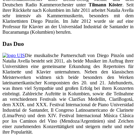
Deutschen Radio Kammerorchester unter
Tilmann Köster
. Seit
ihrer Rückkehr nach Kolumbien im Jahr 2011 arbeitet Natalia Avella
sehr intensiv als Kammermusikerin, besonders mit dem
Klarinettisten Diego Pinzón. Im Jahr 2012 wurde sie auf eine
Professur für Klavier an der Universidad Industrial de Santander in
Bucaramanga (Kolumbien) berufen.
Das Duo
Die musikalische Partnerschaft von Diego Pinzón und
Natalia Avella besteht seit 2011, als beide Musiker im Auftrag ihrer
Universitäten eine gemeinsame Erkundung des Repertoires für
Klarinette und Klavier unternahmen. Neben den klassischen
Meisterwerken widmen sich beide besonders den Werken
lateinamerikanischer Komponisten des 20. und 21. Jahrhunderts,
was ihnen viel Sympathie und großen Erfolg bei ihren Konzerten
einbringt. Zahlreiche Auftritte in Kolumbien, sowie die Teilnahme
an verschiedenen Festivals wie ClariSax Medellin, ClariBogotá,
dem XXIX. und XXX. Festival Internacional de Piano Universidad
Industrial de Santander, Il Congreso Latinoamericano de Clarinete
(Lima/Peru) und dem XIV. Festival Internacional Música Clásica
por los Caminos del Vino (Mendoza/Argentinien) sind Zeichen
einer zunehmenden Konzerttätigkeit und steigern mehr und mehr
ihre Popularität.