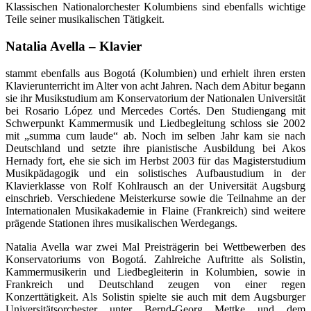
Klassischen Nationalorchester Kolumbiens sind ebenfalls wichtige
Teile seiner musikalischen Tätigkeit.
Natalia Avella – Klavier
stammt ebenfalls aus Bogotá (Kolumbien) und erhielt ihren ersten
Klavierunterricht im Alter von acht Jahren. Nach dem Abitur begann
sie ihr Musikstudium am Konservatorium der Nationalen Universität
bei Rosario López und Mercedes Cortés. Den Studiengang mit
Schwerpunkt Kammermusik und Liedbegleitung schloss sie 2002
mit „summa cum laude“ ab. Noch im selben Jahr kam sie nach
Deutschland und setzte ihre pianistische Ausbildung bei Akos
Hernady fort, ehe sie sich im Herbst 2003 für das Magisterstudium
Musikpädagogik und ein solistisches Aufbaustudium in der
Klavierklasse von Rolf Kohlrausch an der Universität Augsburg
einschrieb. Verschiedene Meisterkurse sowie die Teilnahme an der
Internationalen Musikakademie in Flaine (Frankreich) sind weitere
prägende Stationen ihres musikalischen Werdegangs.
Natalia Avella war zwei Mal Preisträgerin bei Wettbewerben des
Konservatoriums von Bogotá. Zahlreiche Auftritte als Solistin,
Kammermusikerin und Liedbegleiterin in Kolumbien, sowie in
Frankreich und Deutschland zeugen von einer regen
Konzerttätigkeit. Als Solistin spielte sie auch mit dem Augsburger
Universitätsorchester unter Bernd-Georg Mettke und dem