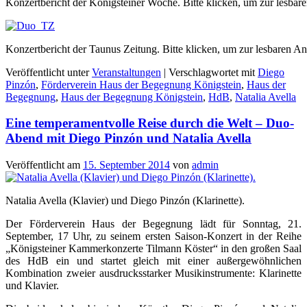
Konzertbericht der Königsteiner Woche. Bitte klicken, um zur lesbar
Konzertbericht der Taunus Zeitung. Bitte klicken, um zur lesbaren An
Veröffentlicht unter
Veranstaltungen
|
Verschlagwortet mit
Diego
Pinzón
,
Förderverein Haus der Begegnung Königstein
,
Haus der
Begegnung
,
Haus der Begegnung Königstein
,
HdB
,
Natalia Avella
Eine temperamentvolle Reise durch die Welt – Duo-
Abend mit Diego Pinzón und Natalia Avella
Veröffentlicht am
15. September 2014
von
admin
Natalia Avella (Klavier) und Diego Pinzón (Klarinette).
Der Förderverein Haus der Begegnung lädt für Sonntag, 21.
September, 17 Uhr, zu seinem ersten Saison-Konzert in der Reihe
„Königsteiner Kammerkonzerte Tilmann Köster“ in den großen Saal
des HdB ein und startet gleich mit einer außergewöhnlichen
Kombination zweier ausdrucksstarker Musikinstrumente: Klarinette
und Klavier.