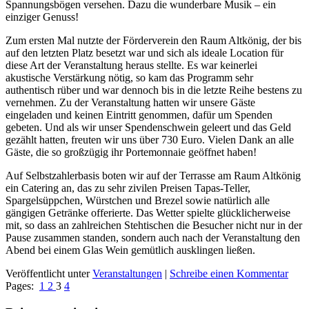
Spannungsbögen versehen. Dazu die wunderbare Musik – ein
einziger Genuss!
Zum ersten Mal nutzte der Förderverein den Raum Altkönig, der bis
auf den letzten Platz besetzt war und sich als ideale Location für
diese Art der Veranstaltung heraus stellte. Es war keinerlei
akustische Verstärkung nötig, so kam das Programm sehr
authentisch rüber und war dennoch bis in die letzte Reihe bestens zu
vernehmen. Zu der Veranstaltung hatten wir unsere Gäste
eingeladen und keinen Eintritt genommen, dafür um Spenden
gebeten. Und als wir unser Spendenschwein geleert und das Geld
gezählt hatten, freuten wir uns über 730 Euro. Vielen Dank an alle
Gäste, die so großzügig ihr Portemonnaie geöffnet haben!
Auf Selbstzahlerbasis boten wir auf der Terrasse am Raum Altkönig
ein Catering an, das zu sehr zivilen Preisen Tapas-Teller,
Spargelsüppchen, Würstchen und Brezel sowie natürlich alle
gängigen Getränke offerierte. Das Wetter spielte glücklicherweise
mit, so dass an zahlreichen Stehtischen die Besucher nicht nur in der
Pause zusammen standen, sondern auch nach der Veranstaltung den
Abend bei einem Glas Wein gemütlich ausklingen ließen.
Veröffentlicht unter
Veranstaltungen
|
Schreibe einen Kommentar
Pages:
1
2
3
4