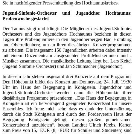
Sie in nachfolgender Pressemitteilung des Hochtaunuskreises.
Jugend-Sinfonie-Orchester und Jugendchor Hochtaunus:
Probenwoche gestartet
Der Taunus singt und klingt: Die Mitglieder des Jugend-Sinfonie-
Orchesters und des Jugendchors Hochtaunus beziehen in diesen
Tagen ihre Probenquartiere in den Jugendherbergen Bad Homburg
und Oberreifenberg, um an ihren diesjährigen Konzertprogrammen
zu arbeiten. Die insgesamt 150 Jugendlichen arbeiten dabei intensiv
mit einem Dozententeam ausgesuchter Profi-Musikerinnen und -
Musiker zusammen. Die musikalische Leitung liegt bei Lars Keitel
(Jugend-Sinfonie-Orchester) und Jan Schumacher (Jugendchor).
In diesem Jahr stehen insgesamt drei Konzerte auf dem Programm.
Den Höhepunkt bildet das Konzert am Donnerstag, 24. Juli, 19:30
Uhr im Haus der Begegnung in Königstein. Jugendchor und
Jugend-Sinfonie-Orchester werden dann die Höhepunkte ihrer
diesjährigen Programme präsentieren. „Das Haus der Begegnung in
Königstein ist ein hervorragend geeigneter Konzertsaal für unsere
Ensembles. Ich freue mich sehr, dass es dank der Unterstützung
durch die Stadt Königstein und durch den Förderverein Haus der
Begegnung Königstein gelingt, diesen großen gemeinsamen
Konzertabend anzubieten“, betont Landrat Ulrich Krebs. Karten
zum Preis von 15,- EUR (8,- EUR für Schüler und Studenten) sind