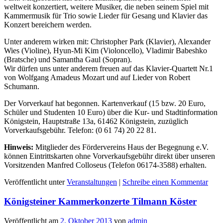
weltweit konzertiert, weitere Musiker, die neben seinem Spiel mit
Kammermusik für Trio sowie Lieder für Gesang und Klavier das
Konzert bereichern werden.
Unter anderem wirken mit: Christopher Park (Klavier), Alexander
Wies (Violine), Hyun-Mi Kim (Violoncello), Vladimir Babeshko
(Bratsche) und Samantha Gaul (Sopran).
Wir dürfen uns unter anderem freuen auf das Klavier-Quartett Nr.1
von Wolfgang Amadeus Mozart und auf Lieder von Robert
Schumann.
Der Vorverkauf hat begonnen. Kartenverkauf (15 bzw. 20 Euro,
Schüler und Studenten 10 Euro) über die Kur- und Stadtinformation
Königstein, Hauptstraße 13a, 61462 Königstein, zuzüglich
Vorverkaufsgebühr. Telefon: (0 61 74) 20 22 81.
Hinweis:
Mitglieder des Fördervereins Haus der Begegnung e.V.
können Eintrittskarten ohne Vorverkaufsgebühr direkt über unseren
Vorsitzenden Manfred Colloseus (Telefon 06174-3588) erhalten.
Veröffentlicht unter
Veranstaltungen
|
Schreibe einen Kommentar
Königsteiner Kammerkonzerte Tilmann Köster
Veröffentlicht am
2. Oktober 2013
von
admin