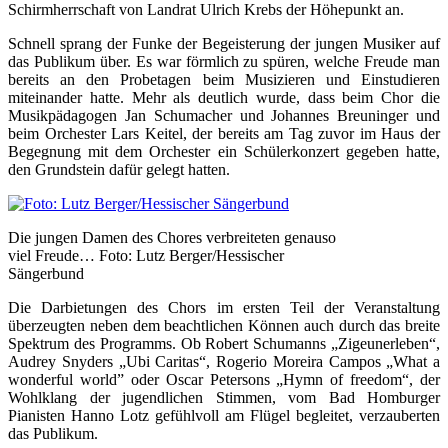
Schirmherrschaft von Landrat Ulrich Krebs der Höhepunkt an.
Schnell sprang der Funke der Begeisterung der jungen Musiker auf
das Publikum über. Es war förmlich zu spüren, welche Freude man
bereits an den Probetagen beim Musizieren und Einstudieren
miteinander hatte. Mehr als deutlich wurde, dass beim Chor die
Musikpädagogen Jan Schumacher und Johannes Breuninger und
beim Orchester Lars Keitel, der bereits am Tag zuvor im Haus der
Begegnung mit dem Orchester ein Schülerkonzert gegeben hatte,
den Grundstein dafür gelegt hatten.
Die jungen Damen des Chores verbreiteten genauso
viel Freude… Foto: Lutz Berger/Hessischer
Sängerbund
Die Darbietungen des Chors im ersten Teil der Veranstaltung
überzeugten neben dem beachtlichen Können auch durch das breite
Spektrum des Programms. Ob Robert Schumanns „Zigeunerleben“,
Audrey Snyders „Ubi Caritas“, Rogerio Moreira Campos „What a
wonderful world” oder Oscar Petersons „Hymn of freedom“, der
Wohlklang der jugendlichen Stimmen, vom Bad Homburger
Pianisten Hanno Lotz gefühlvoll am Flügel begleitet, verzauberten
das Publikum.