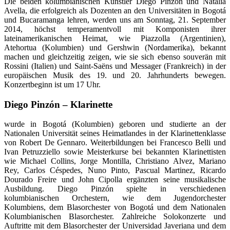
Die beiden kolumbianischen Künstler Diego Pinzón und Natalia
Avella, die erfolgreich als Dozenten an den Universitäten in Bogotá
und Bucaramanga lehren, werden uns am Sonntag, 21. September
2014, höchst temperamentvoll mit Komponisten ihrer
lateinamerikanischen Heimat, wie Piazzolla (Argentinien),
Atehortua (Kolumbien) und Gershwin (Nordamerika), bekannt
machen und gleichzeitig zeigen, wie sie sich ebenso souverän mit
Rossini (Italien) und Saint-Saëns und Messager (Frankreich) in der
europäischen Musik des 19. und 20. Jahrhunderts bewegen.
Konzertbeginn ist um 17 Uhr.
Diego Pinzón – Klarinette
wurde in Bogotá (Kolumbien) geboren und studierte an der
Nationalen Universität seines Heimatlandes in der Klarinettenklasse
von Robert De Gennaro. Weiterbildungen bei Francesco Belli und
Ivan Petruzziello sowie Meisterkurse bei bekannten Klarinettisten
wie Michael Collins, Jorge Montilla, Christiano Alvez, Mariano
Rey, Carlos Céspedes, Nuno Pinto, Pascual Martinez, Ricardo
Dourado Freire und John Cipolla ergänzten seine musikalische
Ausbildung. Diego Pinzón spielte in verschiedenen
kolumbianischen Orchestern, wie dem Jugendorchester
Kolumbiens, dem Blasorchester von Bogotá und dem Nationalen
Kolumbianischen Blasorchester. Zahlreiche Solokonzerte und
Auftritte mit dem Blasorchester der Universidad Javeriana und dem