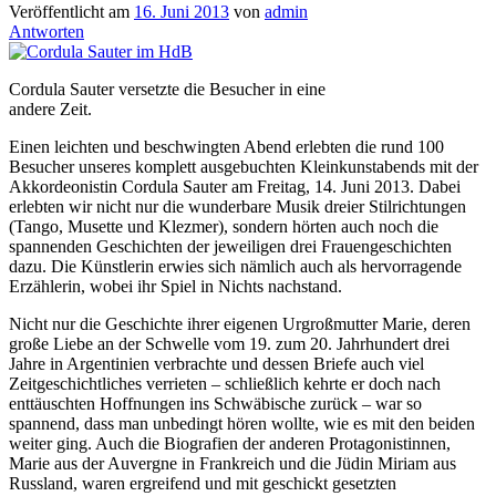
Veröffentlicht am
16. Juni 2013
von
admin
Antworten
Cordula Sauter versetzte die Besucher in eine
andere Zeit.
Einen leichten und beschwingten Abend erlebten die rund 100
Besucher unseres komplett ausgebuchten Kleinkunstabends mit der
Akkordeonistin Cordula Sauter am Freitag, 14. Juni 2013. Dabei
erlebten wir nicht nur die wunderbare Musik dreier Stilrichtungen
(Tango, Musette und Klezmer), sondern hörten auch noch die
spannenden Geschichten der jeweiligen drei Frauengeschichten
dazu. Die Künstlerin erwies sich nämlich auch als hervorragende
Erzählerin, wobei ihr Spiel in Nichts nachstand.
Nicht nur die Geschichte ihrer eigenen Urgroßmutter Marie, deren
große Liebe an der Schwelle vom 19. zum 20. Jahrhundert drei
Jahre in Argentinien verbrachte und dessen Briefe auch viel
Zeitgeschichtliches verrieten – schließlich kehrte er doch nach
enttäuschten Hoffnungen ins Schwäbische zurück – war so
spannend, dass man unbedingt hören wollte, wie es mit den beiden
weiter ging. Auch die Biografien der anderen Protagonistinnen,
Marie aus der Auvergne in Frankreich und die Jüdin Miriam aus
Russland, waren ergreifend und mit geschickt gesetzten