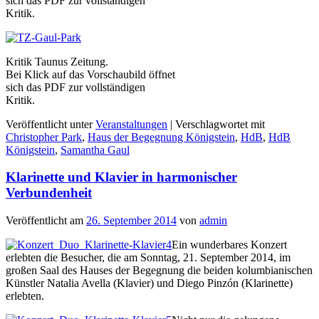
sich das PDF zur vollständigen
Kritik.
Kritik Taunus Zeitung.
Bei Klick auf das Vorschaubild öffnet
sich das PDF zur vollständigen
Kritik.
Veröffentlicht unter
Veranstaltungen
|
Verschlagwortet mit
Christopher Park
,
Haus der Begegnung Königstein
,
HdB
,
HdB
Königstein
,
Samantha Gaul
Klarinette und Klavier in harmonischer
Verbundenheit
Veröffentlicht am
26. September 2014
von
admin
Ein wunderbares Konzert
erlebten die Besucher, die am Sonntag, 21. September 2014, im
großen Saal des Hauses der Begegnung die beiden kolumbianischen
Künstler Natalia Avella (Klavier) und Diego Pinzón (Klarinette)
erlebten.