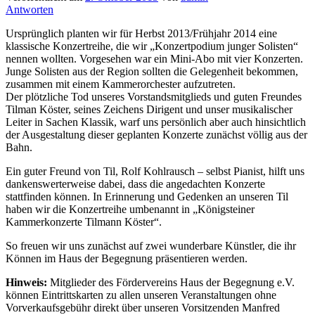
Antworten
Ursprünglich planten wir für Herbst 2013/Frühjahr 2014 eine
klassische Konzertreihe, die wir „Konzertpodium junger Solisten“
nennen wollten. Vorgesehen war ein Mini-Abo mit vier Konzerten.
Junge Solisten aus der Region sollten die Gelegenheit bekommen,
zusammen mit einem Kammerorchester aufzutreten.
Der plötzliche Tod unseres Vorstandsmitglieds und guten Freundes
Tilman Köster, seines Zeichens Dirigent und unser musikalischer
Leiter in Sachen Klassik, warf uns persönlich aber auch hinsichtlich
der Ausgestaltung dieser geplanten Konzerte zunächst völlig aus der
Bahn.
Ein guter Freund von Til, Rolf Kohlrausch – selbst Pianist, hilft uns
dankenswerterweise dabei, dass die angedachten Konzerte
stattfinden können. In Erinnerung und Gedenken an unseren Til
haben wir die Konzertreihe umbenannt in „Königsteiner
Kammerkonzerte Tilmann Köster“.
So freuen wir uns zunächst auf zwei wunderbare Künstler, die ihr
Können im Haus der Begegnung präsentieren werden.
Hinweis:
Mitglieder des Fördervereins Haus der Begegnung e.V.
können Eintrittskarten zu allen unseren Veranstaltungen ohne
Vorverkaufsgebühr direkt über unseren Vorsitzenden Manfred