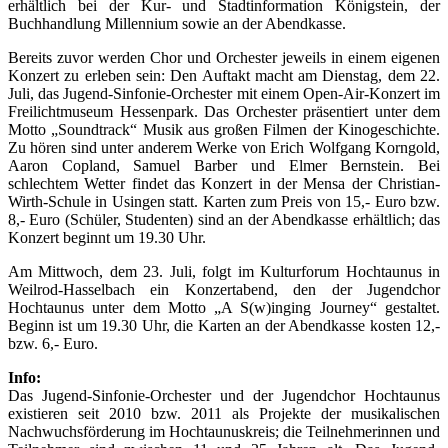
erhältlich bei der Kur- und Stadtinformation Königstein, der
Buchhandlung Millennium sowie an der Abendkasse.
Bereits zuvor werden Chor und Orchester jeweils in einem eigenen
Konzert zu erleben sein: Den Auftakt macht am Dienstag, dem 22.
Juli, das Jugend-Sinfonie-Orchester mit einem Open-Air-Konzert im
Freilichtmuseum Hessenpark. Das Orchester präsentiert unter dem
Motto „Soundtrack“ Musik aus großen Filmen der Kinogeschichte.
Zu hören sind unter anderem Werke von Erich Wolfgang Korngold,
Aaron Copland, Samuel Barber und Elmer Bernstein. Bei
schlechtem Wetter findet das Konzert in der Mensa der Christian-
Wirth-Schule in Usingen statt. Karten zum Preis von 15,- Euro bzw.
8,- Euro (Schüler, Studenten) sind an der Abendkasse erhältlich; das
Konzert beginnt um 19.30 Uhr.
Am Mittwoch, dem 23. Juli, folgt im Kulturforum Hochtaunus in
Weilrod-Hasselbach ein Konzertabend, den der Jugendchor
Hochtaunus unter dem Motto „A S(w)inging Journey“ gestaltet.
Beginn ist um 19.30 Uhr, die Karten an der Abendkasse kosten 12,-
bzw. 6,- Euro.
Info:
Das Jugend-Sinfonie-Orchester und der Jugendchor Hochtaunus
existieren seit 2010 bzw. 2011 als Projekte der musikalischen
Nachwuchsförderung im Hochtaunuskreis; die Teilnehmerinnen und