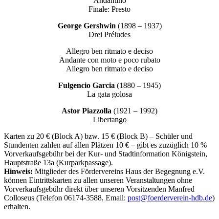
Andantino
Finale: Presto
George Gershwin
(1898 – 1937)
Drei Préludes
Allegro ben ritmato e deciso
Andante con moto e poco rubato
Allegro ben ritmato e deciso
Fulgencio Garcia
(1880 – 1945)
La gata golosa
Astor Piazzolla
(1921 – 1992)
Libertango
Karten zu 20 € (Block A) bzw. 15 € (Block B) – Schüler und
Stundenten zahlen auf allen Plätzen 10 € – gibt es zuzüglich 10 %
Vorverkaufsgebühr bei der Kur- und Stadtinformation Königstein,
Hauptstraße 13a (Kurparkpassage).
Hinweis:
Mitglieder des Fördervereins Haus der Begegnung e.V.
können Eintrittskarten zu allen unseren Veranstaltungen ohne
Vorverkaufsgebühr direkt über unseren Vorsitzenden Manfred
Colloseus (Telefon 06174-3588, Email:
post@foerderverein-hdb.de
)
erhalten.