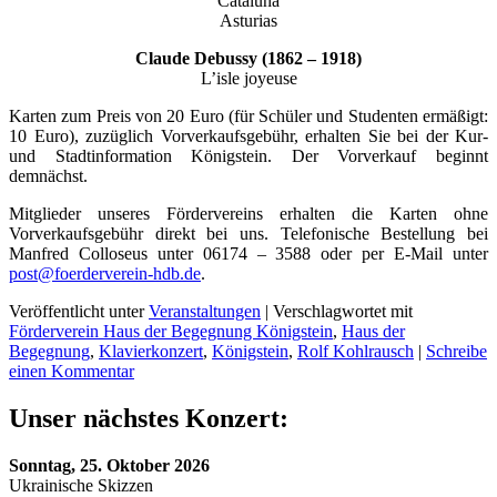
Cataluna
Asturias
Claude Debussy (1862 – 1918)
L’isle joyeuse
Karten zum Preis von 20 Euro (für Schüler und Studenten ermäßigt:
10 Euro), zuzüglich Vorverkaufsgebühr, erhalten Sie bei der Kur-
und Stadtinformation Königstein. Der Vorverkauf beginnt
demnächst.
Mitglieder unseres Fördervereins erhalten die Karten ohne
Vorverkaufsgebühr direkt bei uns. Telefonische Bestellung bei
Manfred Colloseus unter 06174 – 3588 oder per E-Mail unter
post@foerderverein-hdb.de
.
Veröffentlicht unter
Veranstaltungen
|
Verschlagwortet mit
Förderverein Haus der Begegnung Königstein
,
Haus der
Begegnung
,
Klavierkonzert
,
Königstein
,
Rolf Kohlrausch
|
Schreibe
einen Kommentar
Unser nächstes Konzert:
Sonntag, 25. Oktober 2026
Ukrainische Skizzen