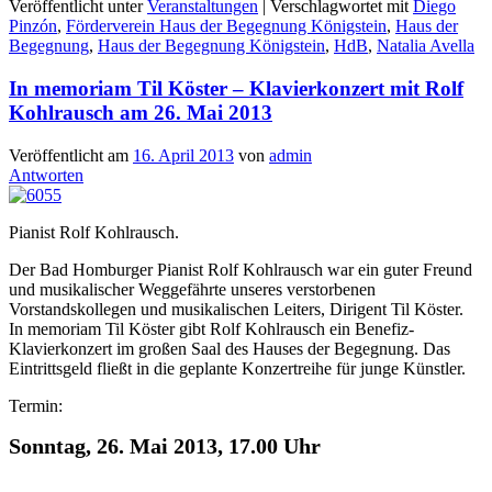
Veröffentlicht unter
Veranstaltungen
|
Verschlagwortet mit
Diego
Pinzón
,
Förderverein Haus der Begegnung Königstein
,
Haus der
Begegnung
,
Haus der Begegnung Königstein
,
HdB
,
Natalia Avella
In memoriam Til Köster – Klavierkonzert mit Rolf
Kohlrausch am 26. Mai 2013
Veröffentlicht am
16. April 2013
von
admin
Antworten
Pianist Rolf Kohlrausch.
Der Bad Homburger Pianist Rolf Kohlrausch war ein guter Freund
und musikalischer Weggefährte unseres verstorbenen
Vorstandskollegen und musikalischen Leiters, Dirigent Til Köster.
In memoriam Til Köster gibt Rolf Kohlrausch ein Benefiz-
Klavierkonzert im großen Saal des Hauses der Begegnung. Das
Eintrittsgeld fließt in die geplante Konzertreihe für junge Künstler.
Termin:
Sonntag, 26. Mai 2013, 17.00 Uhr