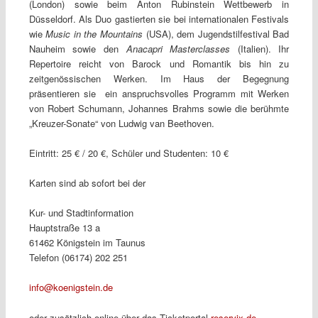
(London) sowie beim Anton Rubinstein Wettbewerb in
Düsseldorf. Als Duo gastierten sie bei internationalen Festivals
wie
Music in the Mountains
(USA), dem Jugendstilfestival Bad
Nauheim sowie den
Anacapri Masterclasses
(Italien). Ihr
Repertoire reicht von Barock und Romantik bis hin zu
zeitgenössischen Werken. Im Haus der Begegnung
präsentieren sie ein anspruchsvolles Programm mit Werken
von Robert Schumann, Johannes Brahms sowie die berühmte
„Kreuzer-Sonate“ von Ludwig van Beethoven.
Eintritt: 25 € / 20 €, Schüler und Studenten: 10 €
Karten sind ab sofort bei der
Kur- und Stadtinformation
Hauptstraße 13 a
61462 Königstein im Taunus
Telefon (06174) 202 251
info@koenigstein.de
oder zusätzlich online über das Ticketportal
reservix.de