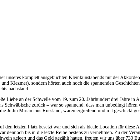
er unseres komplett ausgebuchten Kleinkunstabends mit der Akkordeoni
e und Klezmer), sondern hörten auch noch die spannenden Geschichten 
chts nachstand.
ße Liebe an der Schwelle vom 19. zum 20. Jahrhundert drei Jahre in Ar
 ins Schwäbische zurück – war so spannend, dass man unbedingt hören w
 die Jüdin Miriam aus Russland, waren ergreifend und mit geschickt 
den letzten Platz besetzt war und sich als ideale Location für diese Art
r dennoch bis in die letzte Reihe bestens zu vernehmen. Zu der Verans
in geleert und das Geld gezählt hatten, freuten wir uns über 730 Eur