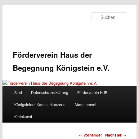
Zum primären Inhalt springen
Suche
Förderverein Haus der
Begegnung Königstein e.V.
Start
Datenschutzerklärung
Förderverein HdB
Hauptmenü
Königsteiner Kammerkonzerte
Abonnement
Kleinkunst
←
Vorheriger
Nächster
→