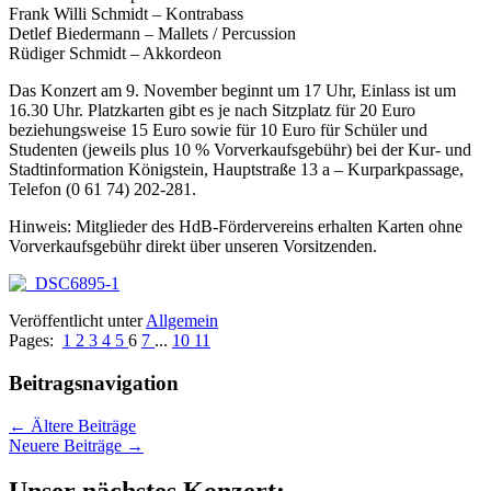
Frank Willi Schmidt – Kontrabass
Detlef Biedermann – Mallets / Percussion
Rüdiger Schmidt – Akkordeon
Das Konzert am 9. November beginnt um 17 Uhr, Einlass ist um
16.30 Uhr. Platzkarten gibt es je nach Sitzplatz für 20 Euro
beziehungsweise 15 Euro sowie für 10 Euro für Schüler und
Studenten (jeweils plus 10 % Vorverkaufsgebühr) bei der Kur- und
Stadtinformation Königstein, Hauptstraße 13 a – Kurparkpassage,
Telefon (0 61 74) 202-281.
Hinweis: Mitglieder des HdB-Fördervereins erhalten Karten ohne
Vorverkaufsgebühr direkt über unseren Vorsitzenden.
Veröffentlicht unter
Allgemein
Pages:
1
2
3
4
5
6
7
...
10
11
Beitragsnavigation
←
Ältere Beiträge
Neuere Beiträge
→