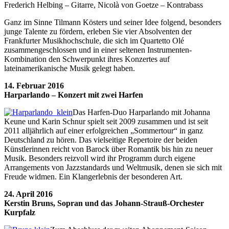
Frederich Helbing – Gitarre, Nicolà von Goetze – Kontrabass
Ganz im Sinne Tilmann Kösters und seiner Idee folgend, besonders
junge Talente zu fördern, erleben Sie vier Absolventen der
Frankfurter Musikhochschule, die sich im Quartetto Olé
zusammengeschlossen und in einer seltenen Instrumenten-
Kombination den Schwerpunkt ihres Konzertes auf
lateinamerikanische Musik gelegt haben.
14. Februar 2016
Harparlando – Konzert mit zwei Harfen
Das Harfen-Duo Harparlando mit Johanna
Keune und Karin Schnur spielt seit 2009 zusammen und ist seit
2011 alljährlich auf einer erfolgreichen „Sommertour“ in ganz
Deutschland zu hören. Das vielseitige Repertoire der beiden
Künstlerinnen reicht von Barock über Romantik bis hin zu neuer
Musik. Besonders reizvoll wird ihr Programm durch eigene
Arrangements von Jazzstandards und Weltmusik, denen sie sich mit
Freude widmen. Ein Klangerlebnis der besonderen Art.
24. April 2016
Kerstin Bruns, Sopran und das Johann-Strauß-Orchester
Kurpfalz