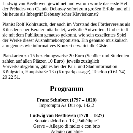
Ludwig van Beethoven gewidmet und warum wurde das erste Heft
der Préludes von Claude Debussy sofort zum großen Erfolg und gilt
bis heute als Inbegriff Debussy’scher Klavierkunst?
Pianist Rolf Kohlrausch, der auch im Vorstand des Fördervereins als
Künstlerischer Berater mitarbeitet, weiß die Antworten. Und er teilt
sie mit dem Publikum genauso gekonnt, wie sein exzellentes Spiel
der Werke dieser Ausnahmekomponisten. Ein genauso musikalisch-
anregendes wie informatives Konzert erwartet die Gäste.
Platzkarten zu 15 beziehungsweise 20 Euro (Schüler und Studenten
zahlen auf allen Plätzen 10 Euro), jeweils zuzüglich
Vorverkaufsgebühr, gibt es bei der Kur- und Stadtinformation
Königstein, Hauptstraße 13a (Kurparkpassage), Telefon (0 61 74)
20 22 51.
Programm
Franz Schubert (1797 – 1828)
Impromptu As-Dur op. 142,2
Ludwig van Beethoven (1770 – 1827)
Sonate c-Moll op. 13 „Pathétique“
Grave – Allegro di molto e con brio
Adagio cantabile