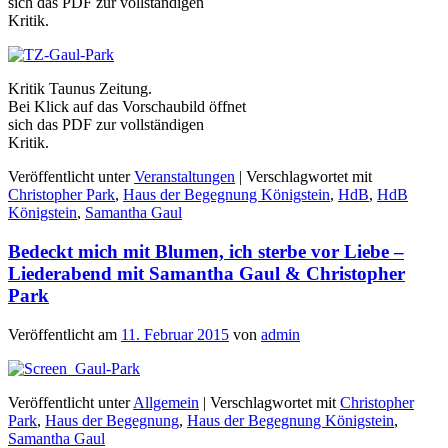
sich das PDF zur vollständigen
Kritik.
Kritik Taunus Zeitung.
Bei Klick auf das Vorschaubild öffnet
sich das PDF zur vollständigen
Kritik.
Veröffentlicht unter
Veranstaltungen
|
Verschlagwortet mit
Christopher Park
,
Haus der Begegnung Königstein
,
HdB
,
HdB
Königstein
,
Samantha Gaul
Bedeckt mich mit Blumen, ich sterbe vor Liebe –
Liederabend mit Samantha Gaul & Christopher
Park
Veröffentlicht am
11. Februar 2015
von
admin
Veröffentlicht unter
Allgemein
|
Verschlagwortet mit
Christopher
Park
,
Haus der Begegnung
,
Haus der Begegnung Königstein
,
Samantha Gaul