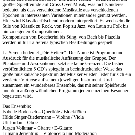
größter Spielfreunde auf Cross-Over-Musik, was nichts anderes
bedeutet, als dass verschiedene Musikstile aus verschiedenen
Epochen in interessanten Variationen miteinander gemixt werden.
Hier wird Klassik erfrischend modern interpretiert. Es wechseln die
Stile von Klassik zu Rock, von Pop zu Jazz, von Latin zu Folk bis
hin zu eigenen Kompositionen.
Komponisten von Boccherini bis Sting, von Bach bis Piazolla
werden in für La Serena typischen Bearbeitungen gespielt.
La Serena bedeutet „Die Heitere“. Der Name ist Programm und
Ausdruck für die musikalische Auffassung der Gruppe. Der
Phantasie und Assoziationen setzt sie keine Grenzen. Die bisher
veröffentlichten 5 CD´s spiegeln in beeindruckender Weise das
große musikalische Spektrum der Musiker wieder. Jeder für sich ein
versierter Virtuose auf seinem jeweiligen Instrument. Und
zusammen ein wunderbares Ensemble, das mit seiner Spielfreude
und dem außergewöhnlichen Programm jeden einzelnen Besucher
begeistern wird.
Das Ensemble:
Isabelle Bodenseh – Querflöte / Blockflöten
Hilde Singer-Biedermann – Violine / Viola
Uli Jordan – Oboe
Jürgen Volkmar – Gitarre / E-Gitarre
Tilmann Jerrentrup – Violoncello und Moderation