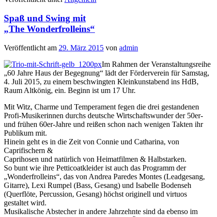
Spaß und Swing mit
„The Wonderfrolleins“
Veröffentlicht am
29. März 2015
von
admin
Im Rahmen der Veranstaltungsreihe
„60 Jahre Haus der Begegnung“ lädt der Förderverein für Samstag,
4. Juli 2015, zu einem beschwingten Kleinkunstabend ins HdB,
Raum Altkönig, ein. Beginn ist um 17 Uhr.
Mit Witz, Charme und Temperament fegen die drei gestandenen
Profi-Musikerinnen durchs deutsche Wirtschaftswunder der 50er-
und frühen 60er-Jahre und reißen schon nach wenigen Takten ihr
Publikum mit.
Hinein geht es in die Zeit von Connie und Catharina, von
Caprifischern &
Caprihosen und natürlich von Heimatfilmen & Halbstarken.
So bunt wie ihre Petticoatkleider ist auch das Programm der
„Wonderfrolleins“, das von Andrea Paredes Montes (Leadgesang,
Gitarre), Lexi Rumpel (Bass, Gesang) und Isabelle Bodenseh
(Querflöte, Percussion, Gesang) höchst originell und virtuos
gestaltet wird.
Musikalische Abstecher in andere Jahrzehnte sind da ebenso im