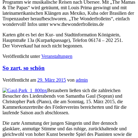
Programm wie musikalische Reisen nach Übersee. Mit „The Mamas
& The Papas“ wird geträumt, mit Louis Prima geswingt und mit
lateinamerikanischen Klängen aus Mexiko, Kuba oder Brasilien der
Tropenzauber heraufbeschworen. „The Wonderfrolleins“, einfach
wondervoll! Infos unter www.thewonderfrolleins.de
Karten gibt es bei der Kur- und Stadtinformation Königstein,
Hauptstraße 13a (Kurparkpassage), Telefon 06174 – 202 251.
Der Vorverkauf hat noch nicht begonnen.
Veröffentlicht unter
Veranstaltungen
So zart, so schön
Veröffentlicht am
29. März 2015
von
admin
Bezaubern ließen sich die zahlreichen
Besucher des Liederabends von Samantha Gaul (Sopran) und
Christopher Park (Piano), die am Sonntag, 15. März 2015, die
Kammerkonzertreihe des Fördervereins bereicherten und für die
laufende Saison auch abschlossen.
Die zarte Anmutung der jungen Sängerin und ihre dennoch
glasklare, anmutige Stimme und das ruhige, zurückhaltende und
gleichwohl von hoher Kunst beseelte Spiel des Pianisten sowie die